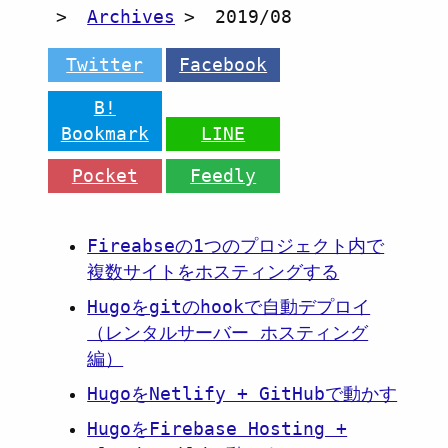
Archives
2019/08
Twitter
Facebook
B!
Bookmark
LINE
Pocket
Feedly
Fireabseの1つのプロジェクト内で
複数サイトをホスティングする
Hugoをgitのhookで自動デプロイ
（レンタルサーバー ホスティング
編）
HugoをNetlify + GitHubで動かす
HugoをFirebase Hosting +