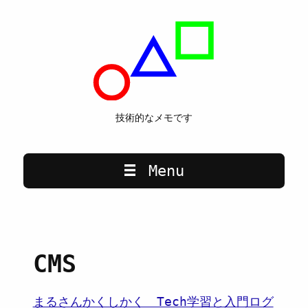
技術的なメモです
Main navigation
Menu
CMS
まるさんかくしかく Tech学習と入門ログ