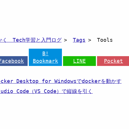
く Tech学習と入門ログ
Tags
Tools
B!
Facebook
Bookmark
LINE
Pocket
ocker Desktop for Windowsでdockerを動かす
Studio Code（VS Code）で縦線を引く