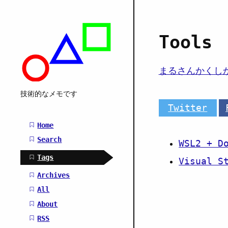
Tools
まるさんかくしか
技術的なメモです
Twitter
Main navigation
Home
Search
WSL2 + D
Tags
Visual 
Archives
All
About
RSS